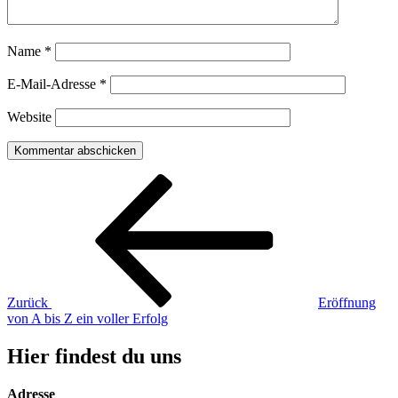
Name
*
E-Mail-Adresse
*
Website
Beitragsnavigation
Vorheriger
Beitrag
Zurück
Eröffnung
von A bis Z ein voller Erfolg
Hier findest du uns
Adresse