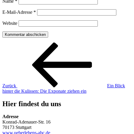
Name
*
E-Mail-Adresse
*
Website
Beitragsnavigation
Vorheriger
Beitrag
Zurück
Ein Blick
hinter die Kulissen: Die Exponate ziehen ein
Hier findest du uns
Adresse
Konrad-Adenauer-Str. 16
70173 Stuttgart
www.ueberlebens-abc.de